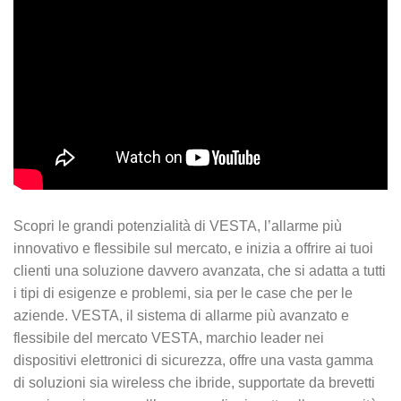
Scopri le grandi potenzialità di VESTA, l’allarme più
innovativo e flessibile sul mercato, e inizia a offrire ai tuoi
clienti una soluzione davvero avanzata, che si adatta a tutti
i tipi di esigenze e problemi, sia per le case che per le
aziende. VESTA, il sistema di allarme più avanzato e
flessibile del mercato VESTA, marchio leader nei
dispositivi elettronici di sicurezza, offre una vasta gamma
di soluzioni sia wireless che ibride, supportate da brevetti