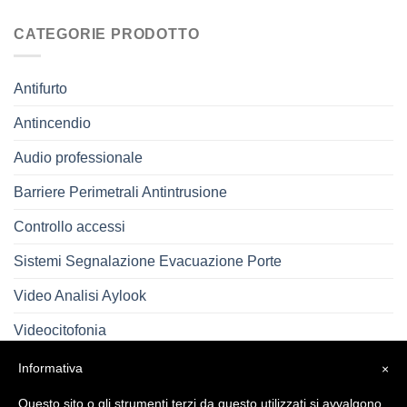
CATEGORIE PRODOTTO
Antifurto
Antincendio
Audio professionale
Barriere Perimetrali Antintrusione
Controllo accessi
Sistemi Segnalazione Evacuazione Porte
Video Analisi Aylook
Videocitofonia
Videosorveglianza
Informativa
×
Questo sito o gli strumenti terzi da questo utilizzati si avvalgono