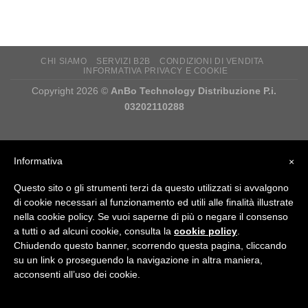
CHI SIAMO
SERVIZI B2B
CONDIZIONI DI VENDITA
INFORMATIVA PRIVACY E COOKIE
Copyright 2026 ©
AnBo Technology Distribuzione P.i.
03202110288
Informativa
×
Questo sito o gli strumenti terzi da questo utilizzati si avvalgono
di cookie necessari al funzionamento ed utili alle finalità illustrate
nella cookie policy. Se vuoi saperne di più o negare il consenso
a tutti o ad alcuni cookie, consulta la
cookie policy
.
Questo sito utilizza i cookie per migliorare l'esperienza
Chiudendo questo banner, scorrendo questa pagina, cliccando
utente. Puoi decidere di accettare questo utilizzo.
su un link o proseguendo la navigazione in altra maniera,
acconsenti all’uso dei cookie.
Cookie impostazioni
ACCETTO