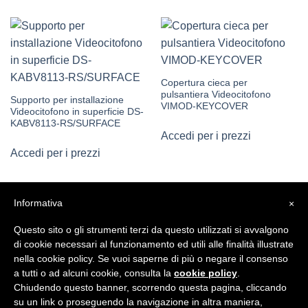
Copertura cieca per
pulsantiera Videocitofono
Supporto per installazione
VIMOD-KEYCOVER
Videocitofono in superficie DS-
KABV8113-RS/SURFACE
Accedi per i prezzi
Accedi per i prezzi
Informativa
×
Questo sito o gli strumenti terzi da questo utilizzati si avvalgono
di cookie necessari al funzionamento ed utili alle finalità illustrate
nella cookie policy. Se vuoi saperne di più o negare il consenso
a tutti o ad alcuni cookie, consulta la
cookie policy
.
Questo sito utilizza i cookie per migliorare l'esperienza
CHI SIAMO
SERVIZI B2B
CONDIZIONI DI VENDITA
Chiudendo questo banner, scorrendo questa pagina, cliccando
utente. Puoi decidere di accettare questo utilizzo.
INFORMATIVA PRIVACY E COOKIE
su un link o proseguendo la navigazione in altra maniera,