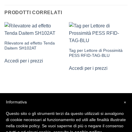
PRODOTTI CORRELATI
Rilevatore ad effetto Tenda
Daitem SH102AT
Tag per Lettore di Prossimità
PESS RFID-TAG-BLU
Accedi per i prezzi
Accedi per i prezzi
Informativa
×
Questo sito o gli strumenti terzi da questo utilizzati si avvalgono
di cookie necessari al funzionamento ed utili alle finalità illustrate
nella cookie policy. Se vuoi saperne di più o negare il consenso
a tutti o ad alcuni cookie, consulta la
cookie policy
.