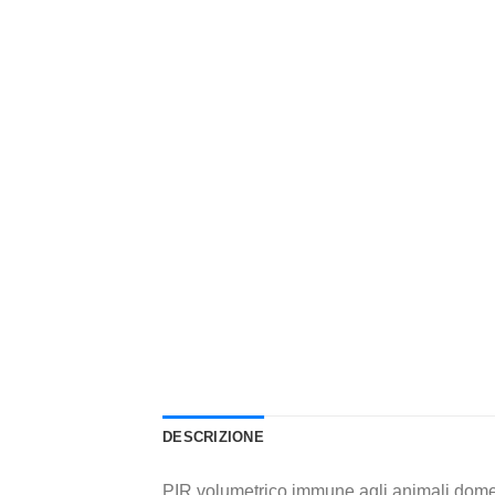
DESCRIZIONE
PIR volumetrico immune agli animali dome