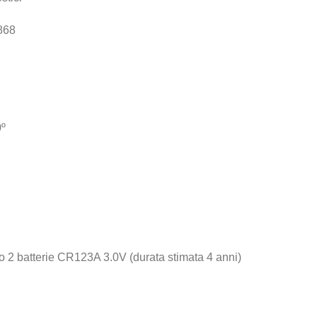
 868
0º
to 2 batterie CR123A 3.0V (durata stimata 4 anni)