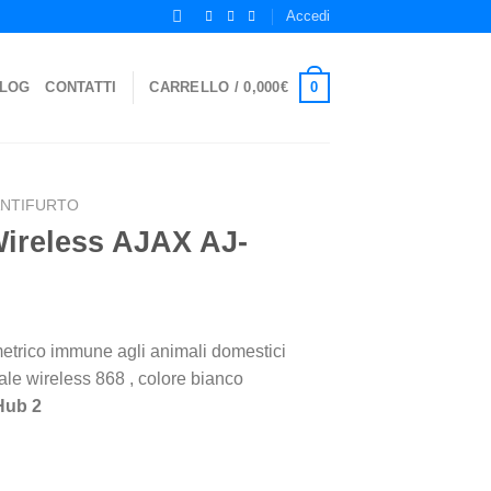
Accedi
0
LOG
CONTATTI
CARRELLO /
0,000
€
ANTIFURTO
Wireless AJAX AJ-
metrico immune agli animali domestici
ale wireless 868 , colore bianco
Hub 2