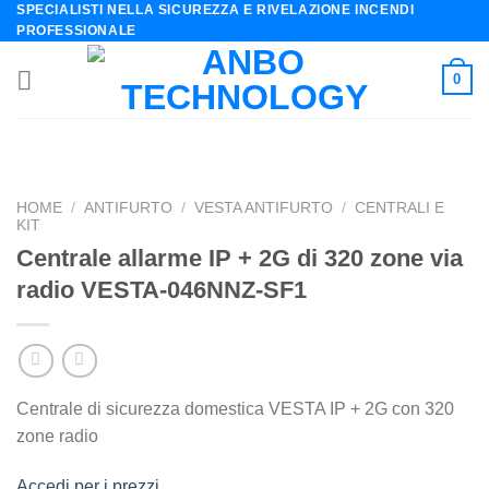
SPECIALISTI NELLA SICUREZZA E RIVELAZIONE INCENDI
Skip
PROFESSIONALE
to
content
0
HOME
/
ANTIFURTO
/
VESTA ANTIFURTO
/
CENTRALI E
KIT
Centrale allarme IP + 2G di 320 zone via
radio VESTA-046NNZ-SF1
Centrale di sicurezza domestica VESTA IP + 2G con 320
zone radio
Accedi per i prezzi