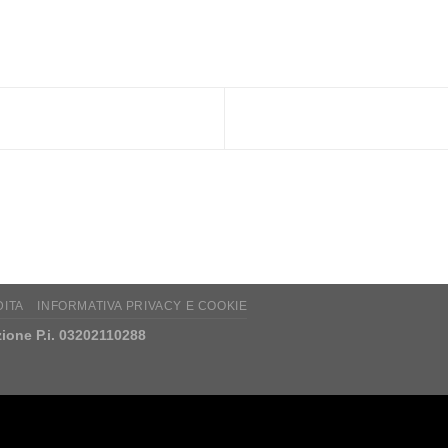
DITA
INFORMATIVA PRIVACY E COOKIE
ione P.i. 03202110288